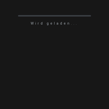
Wird geladen...
LOAD MORE
© 2024 Tjaark Philipp Meyer. All Rights Reserved.