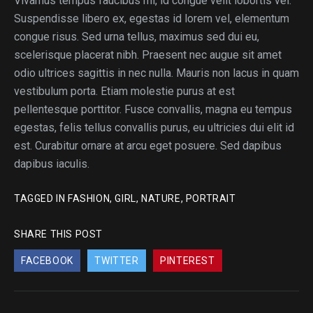
Vivamus tempus faucibus mi, id congue velit lobortis vel.
Suspendisse libero ex, egestas id lorem vel, elementum
congue risus. Sed urna tellus, maximus sed dui eu,
scelerisque placerat nibh. Praesent nec augue sit amet
odio ultrices sagittis in nec nulla. Mauris non lacus in quam
vestibulum porta. Etiam molestie purus at est
pellentesque porttitor. Fusce convallis, magna eu tempus
egestas, felis tellus convallis purus, eu ultricies dui elit id
est. Curabitur ornare at arcu eget posuere. Sed dapibus
dapibus iaculis.
TAGGED IN
FASHION
,
GIRL
,
NATURE
,
PORTRAIT
SHARE THIS POST
FACEBOOK
TWITTER
PINTEREST